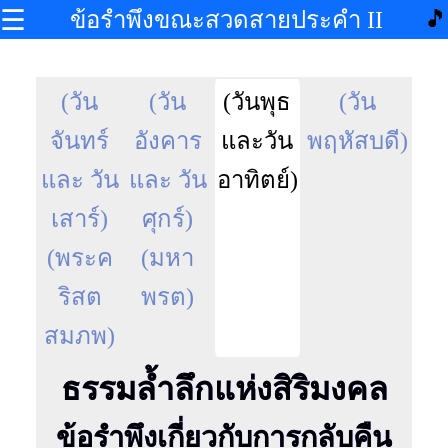
☰
🎵
ข้อรำพึงขณะสวดสายประคำ II
(วัน
(วัน
(วันพุธ
(วัน
จันทร์
อังคาร
และวัน
พฤหัสบดี)
และ วัน
และ วัน
อาทิตย์)
เสาร์)
ศุกร์)
(พระค
(มหา
ริสต
พรต)
สมภพ)
ธรรมล้ำลึกแห่งสิริมงคล
ข้อรำพึงเกี่ยวกับการกลับคืน